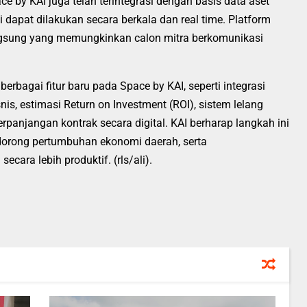
e by KAI juga telah terintegrasi dengan basis data aset
apat dilakukan secara berkala dan real time. Platform
angsung yang memungkinkan calon mitra berkomunikasi
bagai fitur baru pada Space by KAI, seperti integrasi
nis, estimasi Return on Investment (ROI), sistem lelang
perpanjangan kontrak secara digital. KAI berharap langkah ini
dorong pertumbuhan ekonomi daerah, serta
cara lebih produktif. (rls/ali).