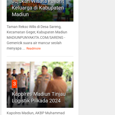
Jujukan Wisata Favorit
Keluarga di Kabupaten
Madiun
Taman Rekso Wilis di Desa Sareng,
Kecamatan Geger, Kabupaten Madiun
MADIUNPUNYAKITA.COM/SARENG -
Gemericik suara air mancur seolah
menyapa ...
Readmore
3
Kapolres Madiun Tinjau
Logistik Pilkada 2024
Kapolres Madiun, AKBP Muhammad