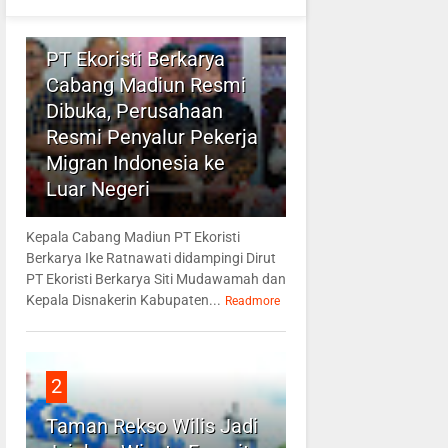
1
PT Ekoristi Berkarya
Cabang Madiun Resmi
Dibuka, Perusahaan
Resmi Penyalur Pekerja
Migran Indonesia ke
Luar Negeri
Kepala Cabang Madiun PT Ekoristi
Berkarya Ike Ratnawati didampingi Dirut
PT Ekoristi Berkarya Siti Mudawamah dan
Kepala Disnakerin Kabupaten...
Readmore
2
Taman Rekso Wilis Jadi