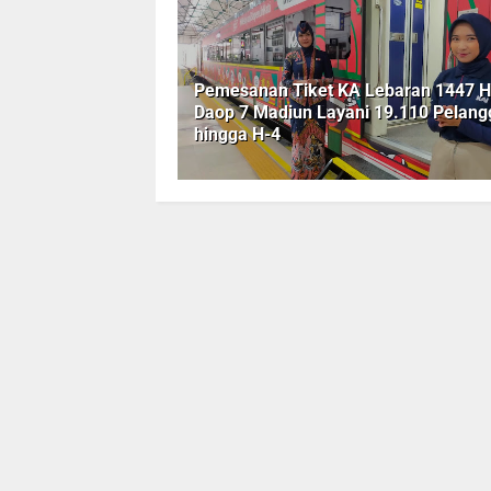
Pemesanan Tiket KA Lebaran 1447 H
Daop 7 Madiun Layani 19.110 Pelan
hingga H-4