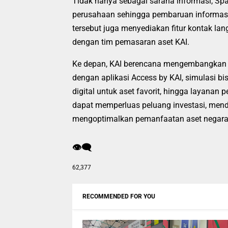
Tidak hanya sebagai sarana informasi, Spac
perusahaan sehingga pembaruan informasi d
tersebut juga menyediakan fitur kontak l
dengan tim pemasaran aset KAI.
Ke depan, KAI berencana mengembangkan ber
dengan aplikasi Access by KAI, simulasi bis
digital untuk aset favorit, hingga layanan 
dapat memperluas peluang investasi, men
mengoptimalkan pemanfaatan aset negara se
👁️‍🗨️
62,377
RECOMMENDED FOR YOU