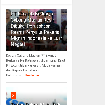
1
PT Ekoristi Berkarya
Cabang Madiun Resmi
Dibuka, Perusahaan
Resmi Penyalur Pekerja
Migran Indonesia ke Luar
Negeri
Kepala Cabang Madiun PT Ekoristi
Berkarya Ike Ratnawati didampingi Dirut
PT Ekoristi Berkarya Siti Mudawamah
dan Kepala Disnakerin
Kabupaten...
Readmore
2
Taman Rekso Wilis Jadi