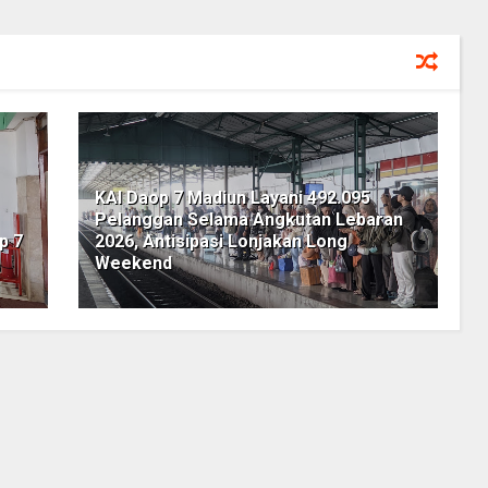
KAI Daop 7 Madiun Layani 492.095
Pelanggan Selama Angkutan Lebaran
p 7
2026, Antisipasi Lonjakan Long
Weekend