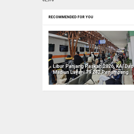
RECOMMENDED FOR YOU
Libur Panjang Paskah 2026, KAI Dao
Madiun Layani 79.242 Penumpang