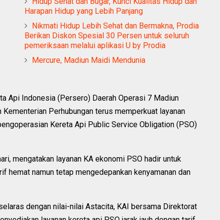
Hidup Sehat dan Bugar, Kunci Kualitas Hidup dan
Harapan Hidup yang Lebih Panjang
Nikmati Hidup Lebih Sehat dan Bermakna, Prodia
Berikan Diskon Spesial 30 Persen untuk seluruh
pemeriksaan melalui aplikasi U by Prodia
Mercure, Madiun Maidi Mendunia
ta Api Indonesia (Persero) Daerah Operasi 7 Madiun
an Kementerian Perhubungan terus memperkuat layanan
 pengoperasian Kereta Api Public Service Obligation (PSO)
ri, mengatakan layanan KA ekonomi PSO hadir untuk
arif hemat namun tetap mengedepankan kenyamanan dan
elaras dengan nilai-nilai Astacita, KAI bersama Direktorat
yediakan layanan kereta api PSO jarak jauh dengan tarif