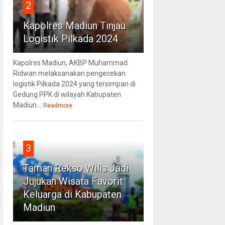
2
Kapolres Madiun Tinjau
Logistik Pilkada 2024
Kapolres Madiun, AKBP Muhammad
Ridwan melaksanakan pengecekan
logistik Pilkada 2024 yang tersimpan di
Gedung PPK di wilayah Kabupaten
Madiun...
Readmore
3
Taman Rekso Wilis Jadi
Jujukan Wisata Favorit
Keluarga di Kabupaten
Madiun