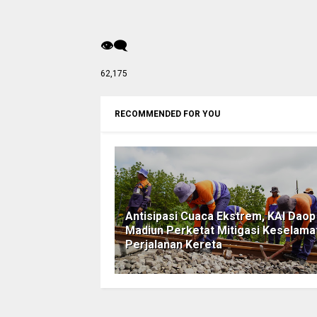
👁️‍🗨️
62,175
RECOMMENDED FOR YOU
Antisipasi Cuaca Ekstrem, KAI Daop
Madiun Perketat Mitigasi Keselama
Perjalanan Kereta