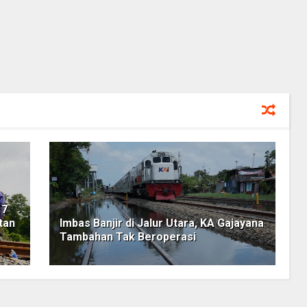
 7
tan
Imbas Banjir di Jalur Utara, KA Gajayana
Tambahan Tak Beroperasi