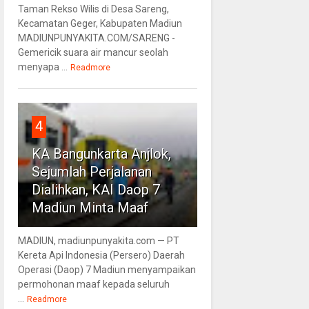
Taman Rekso Wilis di Desa Sareng,
Kecamatan Geger, Kabupaten Madiun
MADIUNPUNYAKITA.COM/SARENG -
Gemericik suara air mancur seolah
menyapa ...
Readmore
4
KA Bangunkarta Anjlok,
Sejumlah Perjalanan
Dialihkan, KAI Daop 7
Madiun Minta Maaf
MADIUN, madiunpunyakita.com — PT
Kereta Api Indonesia (Persero) Daerah
Operasi (Daop) 7 Madiun menyampaikan
permohonan maaf kepada seluruh
...
Readmore